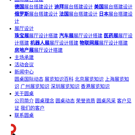
德国
展台搭建设计
迪拜
展台搭建设计
美国
展台搭建设计
俄罗斯
展台搭建设计
法国
展台搭建设计
日本
展台搭建设
计
展厅设计
珠宝展
展厅设计搭建
汽车展
展厅设计搭建
医药展
展厅设
计搭建
机器人展
展厅设计搭建
物联网展
展厅设计搭建
房地产展
展厅设计搭建
主场承建
活动会议
新闻中心
圆桌国际动态
展览知识百科
北京展览知识
上海展览知
识
广州展览知识
深圳展览知识
香港展览知识
关于圆桌
公司简介
圆桌理念
圆桌动态
荣誉资质
圆桌风采
客户见
证
我们的客户
联系圆桌