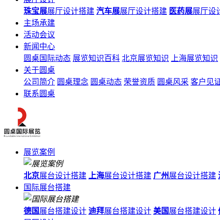
珠宝展
展厅设计搭建
汽车展
展厅设计搭建
医药展
展厅设
主场承建
活动会议
新闻中心
圆桌国际动态
展览知识百科
北京展览知识
上海展览知识
关于圆桌
公司简介
圆桌理念
圆桌动态
荣誉资质
圆桌风采
客户见
联系圆桌
展览案例
北京
展台设计搭建
上海
展台设计搭建
广州
展台设计搭建
国际展台搭建
德国
展台搭建设计
迪拜
展台搭建设计
美国
展台搭建设计