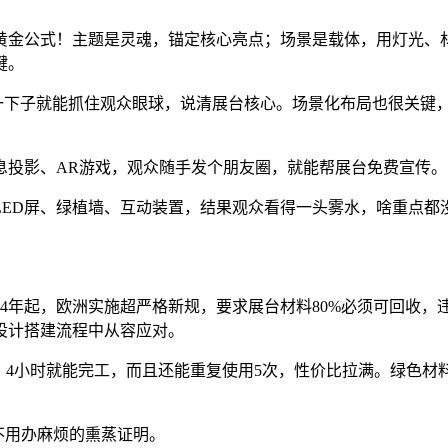
个黄金公式！主题是灵魂，锚定核心亮点；场景是载体，用灯光
键。
，一下子就能抓住观众眼球，说清展台核心。场景化布局也很关键
息投影、AR游戏，观众随手发个朋友圈，就能帮展台免费宣传。
LED屏、绿植墙、互动装置，结果观众看得一头雾水，啥重点都
24年起，欧洲实施超严格新规，要求展台材料80%必须可回收
设计搭建流程中从容应对。
，4小时就能完工，而且还能重复使用5次，性价比拉满。绿色
不用办麻烦的熏蒸证明。