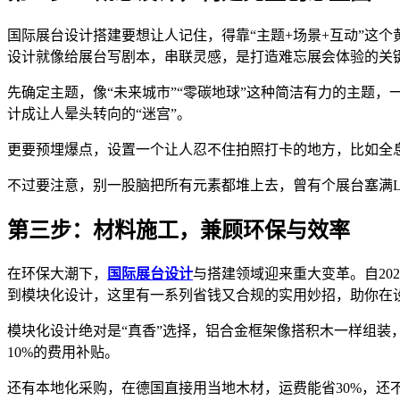
国际展台设计搭建要想让人记住，得靠“主题+场景+互动”这
设计就像给展台写剧本，串联灵感，是打造难忘展会体验的关
先确定主题，像“未来城市”“零碳地球”这种简洁有力的主题
计成让人晕头转向的“迷宫”。
更要预埋爆点，设置一个让人忍不住拍照打卡的地方，比如全
不过要注意，别一股脑把所有元素都堆上去，曾有个展台塞满
第三步：材料施工，兼顾环保与效率
在环保大潮下，
国际展台设计
与搭建领域迎来重大变革。自20
到模块化设计，这里有一系列省钱又合规的实用妙招，助你在
模块化设计绝对是“真香”选择，铝合金框架像搭积木一样组装
10%的费用补贴。
还有本地化采购，在德国直接用当地木材，运费能省30%，还