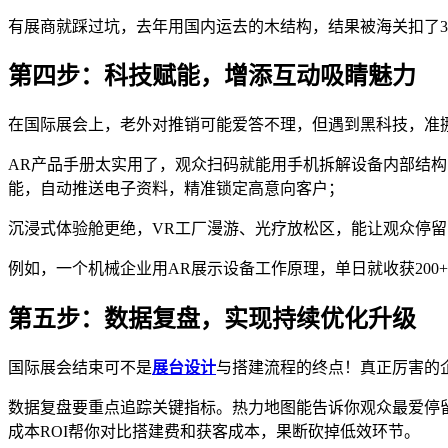
有展商就踩过坑，去年用国内运去的木结构，结果被海关扣了3
第四步：科技赋能，增添互动吸睛魅力
在国际展会上，老外对推销可能爱答不理，但遇到黑科技，准
AR产品手册太实用了，观众扫码就能用手机拆解设备内部结
能，自动推送电子资料，精准锁定高意向客户；
沉浸式体验舱更绝，VR工厂漫游、光疗放松区，能让观众停留时
例如，一个机械企业用AR展示设备工作原理，单日就收获200
第五步：数据复盘，实现持续优化升级
国际展会结束可不是
展台设计
与搭建流程的终点！真正厉害的
数据复盘要重点追踪关键指标。热力地图能告诉你观众最爱停留
成本ROI帮你对比搭建费和获客成本，果断砍掉低效环节。