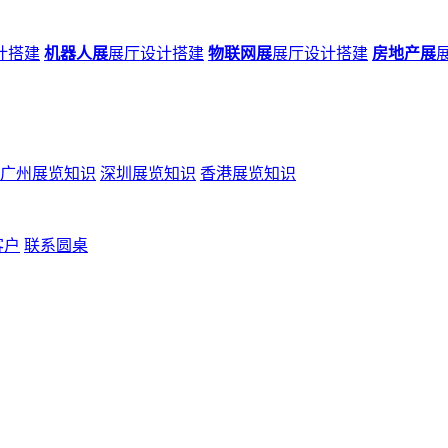
计搭建
机器人展
展厅设计搭建
物联网展
展厅设计搭建
房地产展
广州展览知识
深圳展览知识
香港展览知识
客户
联系圆桌