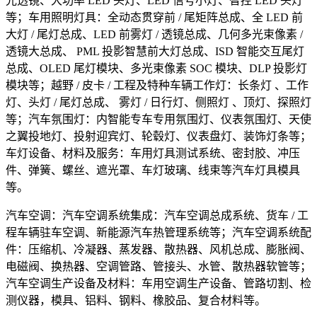
光透镜、大功率 LED 头灯、LED 信号小灯、智控 LED 头灯
等；车用照明灯具：全动态贯穿前 / 尾矩阵总成、全 LED 前
大灯 / 尾灯总成、LED 前雾灯 / 透镜总成、几何多光束像素 /
透镜大总成、 PML 投影智慧前大灯总成、ISD 智能交互尾灯
总成、OLED 尾灯模块、多光束像素 SOC 模块、DLP 投影灯
模块等；越野 / 皮卡 / 工程及特种车辆工作灯：长条灯 、工作
灯、头灯 / 尾灯总成、 雾灯 / 日行灯、侧照灯 、顶灯、探照灯
等；汽车氛围灯：内智能专车专用氛围灯、仪表氛围灯、天使
之翼投地灯、投射迎宾灯、轮毂灯、仪表盘灯、装饰灯条等；
车灯设备、材料及服务：车用灯具测试系统、密封胶、冲压
件、弹簧、螺丝、遮光罩、车灯玻璃、线束等汽车灯具模具
等。
汽车空调：汽车空调系统集成：汽车空调总成系统、货车 / 工
程车辆驻车空调、新能源汽车热管理系统等；汽车空调系统配
件：压缩机、冷凝器、蒸发器、散热器、风机总成、膨胀阀、
电磁阀、换热器、空调管路、管接头、水管、散热器软管等；
汽车空调生产设备及材料：车用空调生产设备、管路切割、检
测仪器，模具、铝料、钢料、橡胶品、复合材料等。