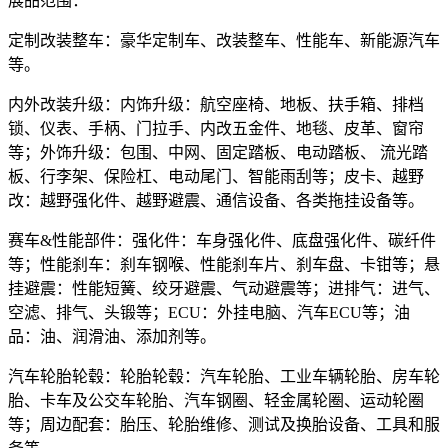
展品范围：
定制改装整车：豪华定制车、改装整车、性能车、新能源汽车
等。
内外改装升级：内饰升级：航空座椅、地板、扶手箱、排档
锁、仪表、手柄、门拉手、内改五金件、地毯、皮革、窗帘
等；外饰升级：包围、中网、固定踏板、电动踏板、 流光踏
板、行李架、保险杠、电动尾门、智能雨刮等；皮卡、越野
改：越野强化件、越野避震、通信设备、各类拖挂设备等。
赛车&性能部件：强化件：车身强化件、底盘强化件、碳纤件
等；性能刹车：刹车钢喉、性能刹车片、刹车盘、卡钳等；悬
挂避震：性能短簧、绞牙避震、气动避震等；进排气：进气、
空滤、排气、头锻等；ECU：外挂电脑、汽车ECU等；油
品：油、润滑油、添加剂等。
汽车轮胎轮毂：轮胎轮毂：汽车轮胎、工业车辆轮胎、房车轮
胎、卡车及公交车轮胎、汽车钢圈、轻金属轮圈、运动轮圈
等；周边配套：胎压、轮胎维修、测试及换胎设备、工具和服