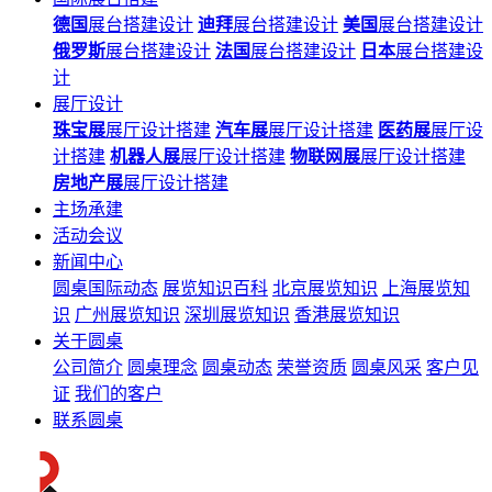
德国
展台搭建设计
迪拜
展台搭建设计
美国
展台搭建设计
俄罗斯
展台搭建设计
法国
展台搭建设计
日本
展台搭建设
计
展厅设计
珠宝展
展厅设计搭建
汽车展
展厅设计搭建
医药展
展厅设
计搭建
机器人展
展厅设计搭建
物联网展
展厅设计搭建
房地产展
展厅设计搭建
主场承建
活动会议
新闻中心
圆桌国际动态
展览知识百科
北京展览知识
上海展览知
识
广州展览知识
深圳展览知识
香港展览知识
关于圆桌
公司简介
圆桌理念
圆桌动态
荣誉资质
圆桌风采
客户见
证
我们的客户
联系圆桌