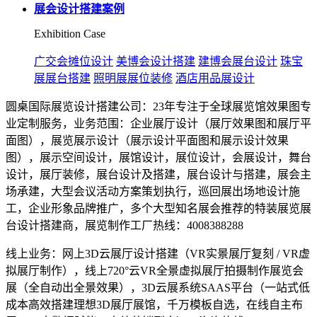
展会设计搭建案例
Exhibition Case
广交会摊位设计
美博会设计搭建
建博会展台设计
珠宝
展展台搭建
照明展展位装修
酒店用品展设计
圆桌国际展览设计搭建公司：23年专注于全球展览馆效果图专
业定制服务，业务范围：企业展厅设计（展厅效果图和展厅平
面图），展览展示设计（展示设计平面图和展示设计效果
图），展示空间设计，展馆设计，展位设计，会展设计，舞台
设计，展厅装修，展台设计及搭建，展台设计与搭建，展会主
场承建，大型会议活动方案策划执行，巡回展出场地设计施
工，企业形象品牌推广，多个大型知名展会推荐的特装展览展
台设计搭建商，展览制作工厂热线：4008388288
线上业务：网上3D云展厅设计搭建（VR实景展厅复刻 / VR虚
拟展厅制作），线上720°云VR全景虚拟展厅拍摄制作展览会
展（全自动出全景效果），3D云展系统SAAS平台（一站式低
成本高效搭建理想3D展厅展馆，千万模板自选，在线自主布