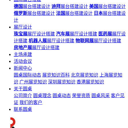
德国
展台搭建设计
迪拜
展台搭建设计
美国
展台搭建设计
俄罗斯
展台搭建设计
法国
展台搭建设计
日本
展台搭建设
计
展厅设计
珠宝展
展厅设计搭建
汽车展
展厅设计搭建
医药展
展厅设
计搭建
机器人展
展厅设计搭建
物联网展
展厅设计搭建
房地产展
展厅设计搭建
主场承建
活动会议
新闻中心
圆桌国际动态
展览知识百科
北京展览知识
上海展览知
识
广州展览知识
深圳展览知识
香港展览知识
关于圆桌
公司简介
圆桌理念
圆桌动态
荣誉资质
圆桌风采
客户见
证
我们的客户
联系圆桌