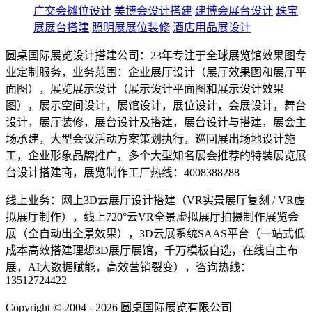
广交会摊位设计
美博会设计搭建
建博会展台设计
珠宝
展展台搭建
照明展展位装修
酒店用品展设计
圆桌国际展览设计搭建公司：23年专注于全球展览馆效果图专
业定制服务，业务范围：企业展厅设计（展厅效果图和展厅平
面图），展览展示设计（展示设计平面图和展示设计效果
图），展示空间设计，展馆设计，展位设计，会展设计，舞台
设计，展厅装修，展台设计及搭建，展台设计与搭建，展会主
场承建，大型会议活动方案策划执行，巡回展出场地设计施
工，企业形象品牌推广，多个大型知名展会推荐的特装展览展
台设计搭建商，展览制作工厂热线：4008388288
线上业务：网上3D云展厅设计搭建（VR实景展厅复刻 / VR虚
拟展厅制作），线上720°云VR全景虚拟展厅拍摄制作展览会
展（全自动出全景效果），3D云展系统SAAS平台（一站式低
成本高效搭建理想3D展厅展馆，千万模板自选，在线自主布
展，AI大数据赋能，高效营销裂变），咨询热线：
13512724422
Copyright © 2004 - 2026 圆桌国际展览有限公司