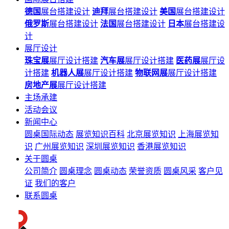
德国
展台搭建设计
迪拜
展台搭建设计
美国
展台搭建设计
俄罗斯
展台搭建设计
法国
展台搭建设计
日本
展台搭建设
计
展厅设计
珠宝展
展厅设计搭建
汽车展
展厅设计搭建
医药展
展厅设
计搭建
机器人展
展厅设计搭建
物联网展
展厅设计搭建
房地产展
展厅设计搭建
主场承建
活动会议
新闻中心
圆桌国际动态
展览知识百科
北京展览知识
上海展览知
识
广州展览知识
深圳展览知识
香港展览知识
关于圆桌
公司简介
圆桌理念
圆桌动态
荣誉资质
圆桌风采
客户见
证
我们的客户
联系圆桌