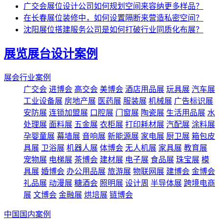
广交会展位设计公司如何规划空间来容纳更多样品？
在长春展位装修中，如何设置隔断来营造私密空间？
沈阳展位搭建服务公司是如何打破行业同质化布展？
展览展台设计案例
展会行业案例
广交会
进博会
高交会
美博会
酒店用品展
玩具展
汽车展
工业设备展
房地产展
医药展
服装展
机械展
广告标识展
安防展
连锁加盟展
口腔展
门窗展
陶瓷展
生活用品展
水
处理展
面料展
五金展
衣柜展
打印耗材展
汽配展
涂料展
孕婴童展
幕墙展
音响展
新能源展
家电展
厨卫展
箱包皮
具展
卫浴展
机器人展
体博会
无人机展
家具展
教育展
宠物展
电梯展
茶博会
建材展
电子展
食品展
珠宝展
模
具展
婚博会
办公用品展
旅游展
物联网展
建博会
金博会
礼品展
动漫展
糖酒会
照明展
设计周
半导体展
跨境电商
展
文博会
金融展
烘培展
链博会
中国国内案例