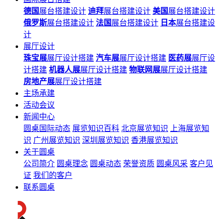
德国
展台搭建设计
迪拜
展台搭建设计
美国
展台搭建设计
俄罗斯
展台搭建设计
法国
展台搭建设计
日本
展台搭建设
计
展厅设计
珠宝展
展厅设计搭建
汽车展
展厅设计搭建
医药展
展厅设
计搭建
机器人展
展厅设计搭建
物联网展
展厅设计搭建
房地产展
展厅设计搭建
主场承建
活动会议
新闻中心
圆桌国际动态
展览知识百科
北京展览知识
上海展览知
识
广州展览知识
深圳展览知识
香港展览知识
关于圆桌
公司简介
圆桌理念
圆桌动态
荣誉资质
圆桌风采
客户见
证
我们的客户
联系圆桌