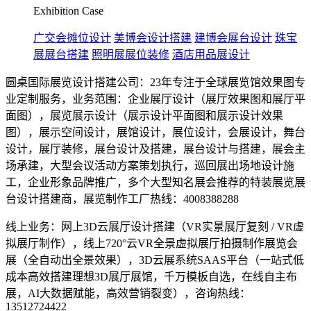
Exhibition Case
广交会摊位设计
美博会设计搭建
建博会展台设计
珠宝
展展台搭建
照明展展位装修
酒店用品展设计
圆桌国际展览设计搭建公司：23年专注于全球展览馆效果图专
业定制服务，业务范围：企业展厅设计（展厅效果图和展厅平
面图），展览展示设计（展示设计平面图和展示设计效果
图），展示空间设计，展馆设计，展位设计，会展设计，舞台
设计，展厅装修，展台设计及搭建，展台设计与搭建，展会主
场承建，大型会议活动方案策划执行，巡回展出场地设计施
工，企业形象品牌推广，多个大型知名展会推荐的特装展览展
台设计搭建商，展览制作工厂热线：4008388288
线上业务：网上3D云展厅设计搭建（VR实景展厅复刻 / VR虚
拟展厅制作），线上720°云VR全景虚拟展厅拍摄制作展览会
展（全自动出全景效果），3D云展系统SAAS平台（一站式低
成本高效搭建理想3D展厅展馆，千万模板自选，在线自主布
展，AI大数据赋能，高效营销裂变），咨询热线：
13512724422