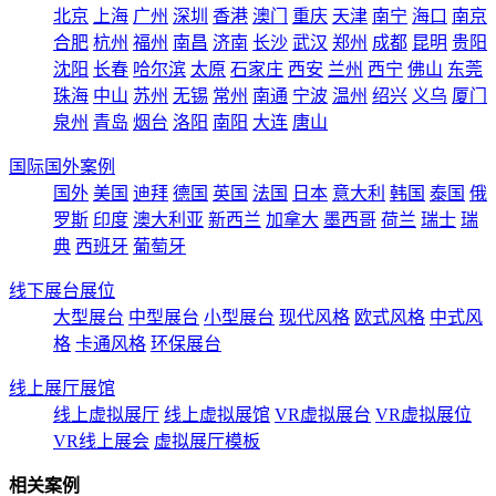
北京
上海
广州
深圳
香港
澳门
重庆
天津
南宁
海口
南京
合肥
杭州
福州
南昌
济南
长沙
武汉
郑州
成都
昆明
贵阳
沈阳
长春
哈尔滨
太原
石家庄
西安
兰州
西宁
佛山
东莞
珠海
中山
苏州
无锡
常州
南通
宁波
温州
绍兴
义乌
厦门
泉州
青岛
烟台
洛阳
南阳
大连
唐山
国际国外案例
国外
美国
迪拜
德国
英国
法国
日本
意大利
韩国
泰国
俄
罗斯
印度
澳大利亚
新西兰
加拿大
墨西哥
荷兰
瑞士
瑞
典
西班牙
葡萄牙
线下展台展位
大型展台
中型展台
小型展台
现代风格
欧式风格
中式风
格
卡通风格
环保展台
线上展厅展馆
线上虚拟展厅
线上虚拟展馆
VR虚拟展台
VR虚拟展位
VR线上展会
虚拟展厅模板
相关案例