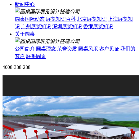
新闻中心
圆桌国际动态
展览知识百科
北京展览知识
上海展览知
识
广州展览知识
深圳展览知识
香港展览知识
关于圆桌
公司简介
圆桌理念
荣誉资质
圆桌风采
客户见证
我们的
客户
联系圆桌
4008-388-288