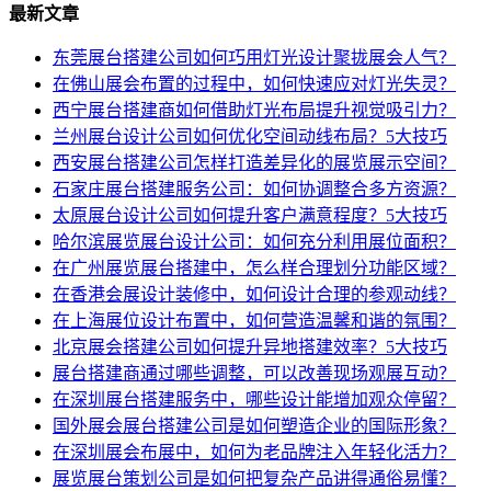
最新文章
东莞展台搭建公司如何巧用灯光设计聚拢展会人气？
在佛山展会布置的过程中，如何快速应对灯光失灵？
西宁展台搭建商如何借助灯光布局提升视觉吸引力？
兰州展台设计公司如何优化空间动线布局？5大技巧
西安展台搭建公司怎样打造差异化的展览展示空间？
石家庄展台搭建服务公司：如何协调整合多方资源？
太原展台设计公司如何提升客户满意程度？5大技巧
哈尔滨展览展台设计公司：如何充分利用展位面积？
在广州展览展台搭建中，怎么样合理划分功能区域？
在香港会展设计装修中，如何设计合理的参观动线？
在上海展位设计布置中，如何营造温馨和谐的氛围？
北京展会搭建公司如何提升异地搭建效率？5大技巧
展台搭建商通过哪些调整，可以改善现场观展互动？
在深圳展台搭建服务中，哪些设计能增加观众停留？
国外展会展台搭建公司是如何塑造企业的国际形象？
在深圳展会布展中，如何为老品牌注入年轻化活力？
展览展台策划公司是如何把复杂产品讲得通俗易懂？