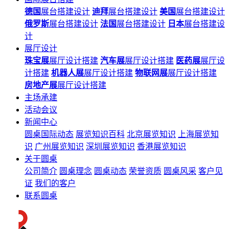
德国
展台搭建设计
迪拜
展台搭建设计
美国
展台搭建设计
俄罗斯
展台搭建设计
法国
展台搭建设计
日本
展台搭建设
计
展厅设计
珠宝展
展厅设计搭建
汽车展
展厅设计搭建
医药展
展厅设
计搭建
机器人展
展厅设计搭建
物联网展
展厅设计搭建
房地产展
展厅设计搭建
主场承建
活动会议
新闻中心
圆桌国际动态
展览知识百科
北京展览知识
上海展览知
识
广州展览知识
深圳展览知识
香港展览知识
关于圆桌
公司简介
圆桌理念
圆桌动态
荣誉资质
圆桌风采
客户见
证
我们的客户
联系圆桌