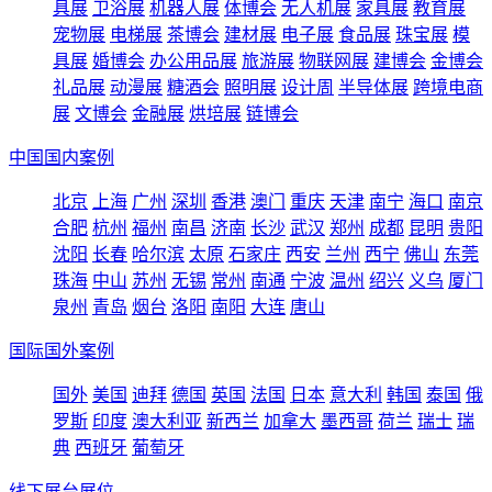
具展
卫浴展
机器人展
体博会
无人机展
家具展
教育展
宠物展
电梯展
茶博会
建材展
电子展
食品展
珠宝展
模
具展
婚博会
办公用品展
旅游展
物联网展
建博会
金博会
礼品展
动漫展
糖酒会
照明展
设计周
半导体展
跨境电商
展
文博会
金融展
烘培展
链博会
中国国内案例
北京
上海
广州
深圳
香港
澳门
重庆
天津
南宁
海口
南京
合肥
杭州
福州
南昌
济南
长沙
武汉
郑州
成都
昆明
贵阳
沈阳
长春
哈尔滨
太原
石家庄
西安
兰州
西宁
佛山
东莞
珠海
中山
苏州
无锡
常州
南通
宁波
温州
绍兴
义乌
厦门
泉州
青岛
烟台
洛阳
南阳
大连
唐山
国际国外案例
国外
美国
迪拜
德国
英国
法国
日本
意大利
韩国
泰国
俄
罗斯
印度
澳大利亚
新西兰
加拿大
墨西哥
荷兰
瑞士
瑞
典
西班牙
葡萄牙
线下展台展位