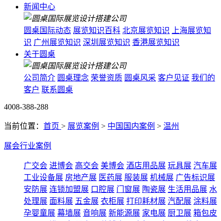
新闻中心
圆桌国际动态
展览知识百科
北京展览知识
上海展览知
识
广州展览知识
深圳展览知识
香港展览知识
关于圆桌
公司简介
圆桌理念
荣誉资质
圆桌风采
客户见证
我们的
客户
联系圆桌
4008-388-288
当前位置：
首页
>
展览案例
>
中国国内案例
>
温州
展会行业案例
广交会
进博会
高交会
美博会
酒店用品展
玩具展
汽车展
工业设备展
房地产展
医药展
服装展
机械展
广告标识展
安防展
连锁加盟展
口腔展
门窗展
陶瓷展
生活用品展
水
处理展
面料展
五金展
衣柜展
打印耗材展
汽配展
涂料展
孕婴童展
幕墙展
音响展
新能源展
家电展
厨卫展
箱包皮