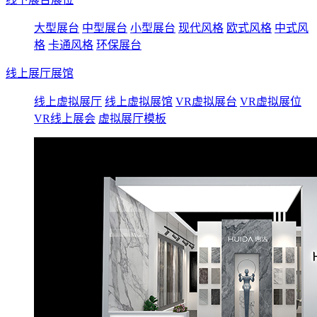
大型展台
中型展台
小型展台
现代风格
欧式风格
中式风
格
卡通风格
环保展台
线上展厅展馆
线上虚拟展厅
线上虚拟展馆
VR虚拟展台
VR虚拟展位
VR线上展会
虚拟展厅模板