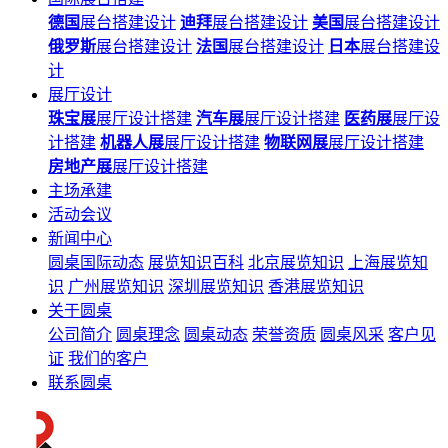
德国
展台搭建设计
迪拜
展台搭建设计
美国
展台搭建设计
俄罗斯
展台搭建设计
法国
展台搭建设计
日本
展台搭建设
计
展厅设计
珠宝展
展厅设计搭建
汽车展
展厅设计搭建
医药展
展厅设
计搭建
机器人展
展厅设计搭建
物联网展
展厅设计搭建
房地产展
展厅设计搭建
主场承建
活动会议
新闻中心
圆桌国际动态
展览知识百科
北京展览知识
上海展览知
识
广州展览知识
深圳展览知识
香港展览知识
关于圆桌
公司简介
圆桌理念
圆桌动态
荣誉资质
圆桌风采
客户见
证
我们的客户
联系圆桌