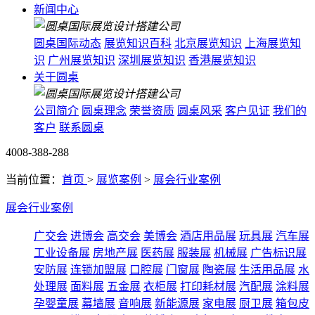
新闻中心
圆桌国际动态
展览知识百科
北京展览知识
上海展览知
识
广州展览知识
深圳展览知识
香港展览知识
关于圆桌
公司简介
圆桌理念
荣誉资质
圆桌风采
客户见证
我们的
客户
联系圆桌
4008-388-288
当前位置：
首页
>
展览案例
>
展会行业案例
展会行业案例
广交会
进博会
高交会
美博会
酒店用品展
玩具展
汽车展
工业设备展
房地产展
医药展
服装展
机械展
广告标识展
安防展
连锁加盟展
口腔展
门窗展
陶瓷展
生活用品展
水
处理展
面料展
五金展
衣柜展
打印耗材展
汽配展
涂料展
孕婴童展
幕墙展
音响展
新能源展
家电展
厨卫展
箱包皮