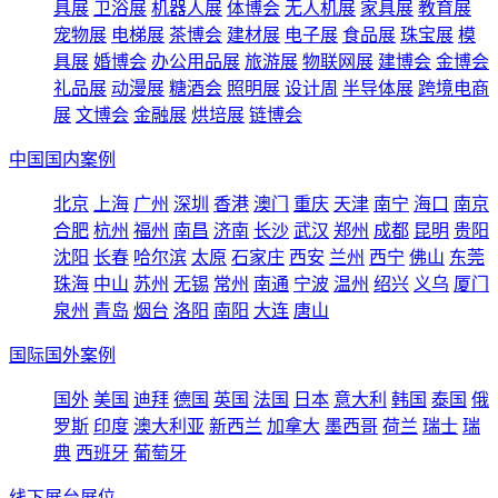
具展
卫浴展
机器人展
体博会
无人机展
家具展
教育展
宠物展
电梯展
茶博会
建材展
电子展
食品展
珠宝展
模
具展
婚博会
办公用品展
旅游展
物联网展
建博会
金博会
礼品展
动漫展
糖酒会
照明展
设计周
半导体展
跨境电商
展
文博会
金融展
烘培展
链博会
中国国内案例
北京
上海
广州
深圳
香港
澳门
重庆
天津
南宁
海口
南京
合肥
杭州
福州
南昌
济南
长沙
武汉
郑州
成都
昆明
贵阳
沈阳
长春
哈尔滨
太原
石家庄
西安
兰州
西宁
佛山
东莞
珠海
中山
苏州
无锡
常州
南通
宁波
温州
绍兴
义乌
厦门
泉州
青岛
烟台
洛阳
南阳
大连
唐山
国际国外案例
国外
美国
迪拜
德国
英国
法国
日本
意大利
韩国
泰国
俄
罗斯
印度
澳大利亚
新西兰
加拿大
墨西哥
荷兰
瑞士
瑞
典
西班牙
葡萄牙
线下展台展位