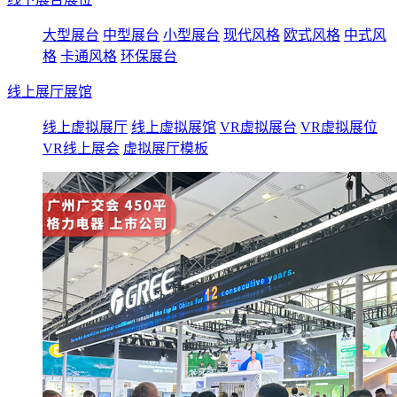
大型展台
中型展台
小型展台
现代风格
欧式风格
中式风
格
卡通风格
环保展台
线上展厅展馆
线上虚拟展厅
线上虚拟展馆
VR虚拟展台
VR虚拟展位
VR线上展会
虚拟展厅模板