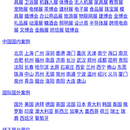
具展
卫浴展
机器人展
体博会
无人机展
家具展
教育展
宠物展
电梯展
茶博会
建材展
电子展
食品展
珠宝展
模
具展
婚博会
办公用品展
旅游展
物联网展
建博会
金博会
礼品展
动漫展
糖酒会
照明展
设计周
半导体展
跨境电商
展
文博会
金融展
烘培展
链博会
中国国内案例
北京
上海
广州
深圳
香港
澳门
重庆
天津
南宁
海口
南京
合肥
杭州
福州
南昌
济南
长沙
武汉
郑州
成都
昆明
贵阳
沈阳
长春
哈尔滨
太原
石家庄
西安
兰州
西宁
佛山
东莞
珠海
中山
苏州
无锡
常州
南通
宁波
温州
绍兴
义乌
厦门
泉州
青岛
烟台
洛阳
南阳
大连
唐山
国际国外案例
国外
美国
迪拜
德国
英国
法国
日本
意大利
韩国
泰国
俄
罗斯
印度
澳大利亚
新西兰
加拿大
墨西哥
荷兰
瑞士
瑞
典
西班牙
葡萄牙
线下展台展位