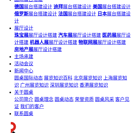
德国
展台搭建设计
迪拜
展台搭建设计
美国
展台搭建设计
俄罗斯
展台搭建设计
法国
展台搭建设计
日本
展台搭建设
计
展厅设计
珠宝展
展厅设计搭建
汽车展
展厅设计搭建
医药展
展厅设
计搭建
机器人展
展厅设计搭建
物联网展
展厅设计搭建
房地产展
展厅设计搭建
主场承建
活动会议
新闻中心
圆桌国际动态
展览知识百科
北京展览知识
上海展览知
识
广州展览知识
深圳展览知识
香港展览知识
关于圆桌
公司简介
圆桌理念
圆桌动态
荣誉资质
圆桌风采
客户见
证
我们的客户
联系圆桌