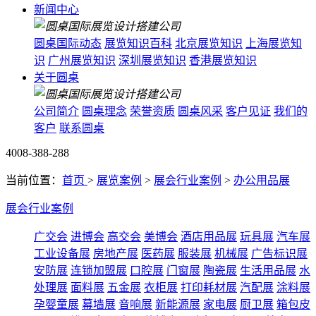
新闻中心
圆桌国际动态
展览知识百科
北京展览知识
上海展览知
识
广州展览知识
深圳展览知识
香港展览知识
关于圆桌
公司简介
圆桌理念
荣誉资质
圆桌风采
客户见证
我们的
客户
联系圆桌
4008-388-288
当前位置：
首页
>
展览案例
>
展会行业案例
>
办公用品展
展会行业案例
广交会
进博会
高交会
美博会
酒店用品展
玩具展
汽车展
工业设备展
房地产展
医药展
服装展
机械展
广告标识展
安防展
连锁加盟展
口腔展
门窗展
陶瓷展
生活用品展
水
处理展
面料展
五金展
衣柜展
打印耗材展
汽配展
涂料展
孕婴童展
幕墙展
音响展
新能源展
家电展
厨卫展
箱包皮