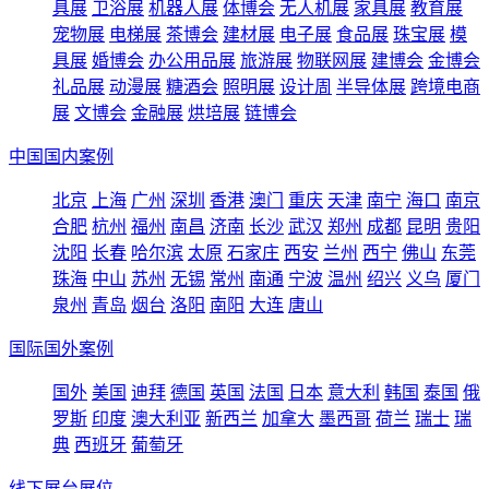
具展
卫浴展
机器人展
体博会
无人机展
家具展
教育展
宠物展
电梯展
茶博会
建材展
电子展
食品展
珠宝展
模
具展
婚博会
办公用品展
旅游展
物联网展
建博会
金博会
礼品展
动漫展
糖酒会
照明展
设计周
半导体展
跨境电商
展
文博会
金融展
烘培展
链博会
中国国内案例
北京
上海
广州
深圳
香港
澳门
重庆
天津
南宁
海口
南京
合肥
杭州
福州
南昌
济南
长沙
武汉
郑州
成都
昆明
贵阳
沈阳
长春
哈尔滨
太原
石家庄
西安
兰州
西宁
佛山
东莞
珠海
中山
苏州
无锡
常州
南通
宁波
温州
绍兴
义乌
厦门
泉州
青岛
烟台
洛阳
南阳
大连
唐山
国际国外案例
国外
美国
迪拜
德国
英国
法国
日本
意大利
韩国
泰国
俄
罗斯
印度
澳大利亚
新西兰
加拿大
墨西哥
荷兰
瑞士
瑞
典
西班牙
葡萄牙
线下展台展位