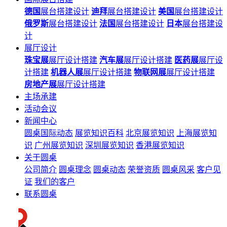
德国
展台搭建设计
迪拜
展台搭建设计
美国
展台搭建设计
俄罗斯
展台搭建设计
法国
展台搭建设计
日本
展台搭建设
计
展厅设计
珠宝展
展厅设计搭建
汽车展
展厅设计搭建
医药展
展厅设
计搭建
机器人展
展厅设计搭建
物联网展
展厅设计搭建
房地产展
展厅设计搭建
主场承建
活动会议
新闻中心
圆桌国际动态
展览知识百科
北京展览知识
上海展览知
识
广州展览知识
深圳展览知识
香港展览知识
关于圆桌
公司简介
圆桌理念
圆桌动态
荣誉资质
圆桌风采
客户见
证
我们的客户
联系圆桌