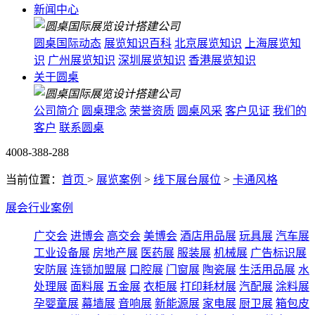
新闻中心
圆桌国际动态
展览知识百科
北京展览知识
上海展览知
识
广州展览知识
深圳展览知识
香港展览知识
关于圆桌
公司简介
圆桌理念
荣誉资质
圆桌风采
客户见证
我们的
客户
联系圆桌
4008-388-288
当前位置：
首页
>
展览案例
>
线下展台展位
>
卡通风格
展会行业案例
广交会
进博会
高交会
美博会
酒店用品展
玩具展
汽车展
工业设备展
房地产展
医药展
服装展
机械展
广告标识展
安防展
连锁加盟展
口腔展
门窗展
陶瓷展
生活用品展
水
处理展
面料展
五金展
衣柜展
打印耗材展
汽配展
涂料展
孕婴童展
幕墙展
音响展
新能源展
家电展
厨卫展
箱包皮