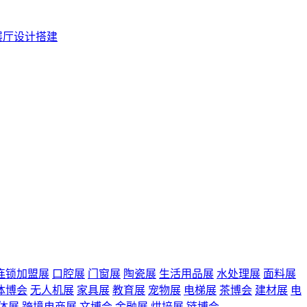
展厅设计搭建
连锁加盟展
口腔展
门窗展
陶瓷展
生活用品展
水处理展
面料展
体博会
无人机展
家具展
教育展
宠物展
电梯展
茶博会
建材展
电
体展
跨境电商展
文博会
金融展
烘培展
链博会