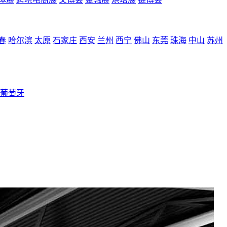
春
哈尔滨
太原
石家庄
西安
兰州
西宁
佛山
东莞
珠海
中山
苏州
葡萄牙