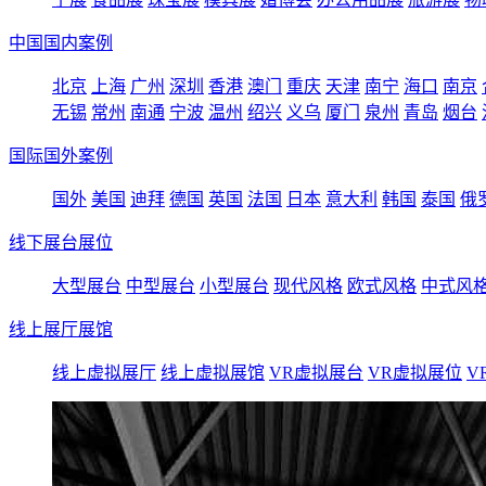
中国国内案例
北京
上海
广州
深圳
香港
澳门
重庆
天津
南宁
海口
南京
无锡
常州
南通
宁波
温州
绍兴
义乌
厦门
泉州
青岛
烟台
国际国外案例
国外
美国
迪拜
德国
英国
法国
日本
意大利
韩国
泰国
俄
线下展台展位
大型展台
中型展台
小型展台
现代风格
欧式风格
中式风
线上展厅展馆
线上虚拟展厅
线上虚拟展馆
VR虚拟展台
VR虚拟展位
V