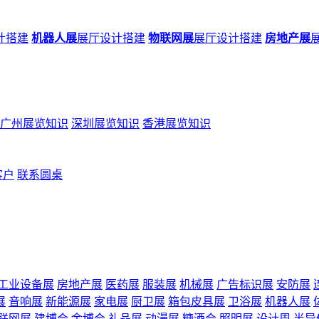
计搭建
机器人展
展厅设计搭建
物联网展
展厅设计搭建
房地产展
广州展览知识
深圳展览知识
香港展览知识
客户
联系圆桌
工业设备展
房地产展
医药展
服装展
机械展
广告标识展
安防展
展
音响展
新能源展
家电展
厨卫展
箱包皮具展
卫浴展
机器人展
联网展
建博会
金博会
礼品展
动漫展
糖酒会
照明展
设计周
半导