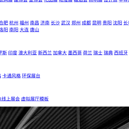
合肥
杭州
福州
南昌
济南
长沙
武汉
郑州
成都
昆明
贵阳
沈阳
长
洛阳
南阳
大连
唐山
罗斯
印度
澳大利亚
新西兰
加拿大
墨西哥
荷兰
瑞士
瑞典
西班牙
格
卡通风格
环保展台
R线上展会
虚拟展厅模板