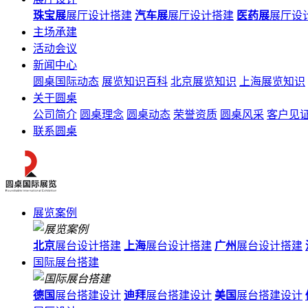
珠宝展
展厅设计搭建
汽车展
展厅设计搭建
医药展
展厅设
主场承建
活动会议
新闻中心
圆桌国际动态
展览知识百科
北京展览知识
上海展览知识
关于圆桌
公司简介
圆桌理念
圆桌动态
荣誉资质
圆桌风采
客户见
联系圆桌
展览案例
北京
展台设计搭建
上海
展台设计搭建
广州
展台设计搭建
国际展台搭建
德国
展台搭建设计
迪拜
展台搭建设计
美国
展台搭建设计