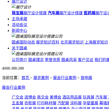
展厅设计
珠宝展
展厅设计搭建
汽车展
展厅设计搭建
医药展
展厅设
主场承建
活动会议
新闻中心
圆桌国际动态
展览知识百科
北京展览知识
上海展览知识
关于圆桌
公司简介
圆桌理念
荣誉资质
圆桌风采
客户见证
我们的
4008-388-288
当前位置：
首页
>
展览案例
>
展会行业案例
>
音响展
展会行业案例
广交会
进博会
高交会
美博会
酒店用品展
玩具展
汽车展
五金展
衣柜展
打印耗材展
汽配展
涂料展
孕婴童展
幕墙
子展
食品展
珠宝展
模具展
婚博会
办公用品展
旅游展
物