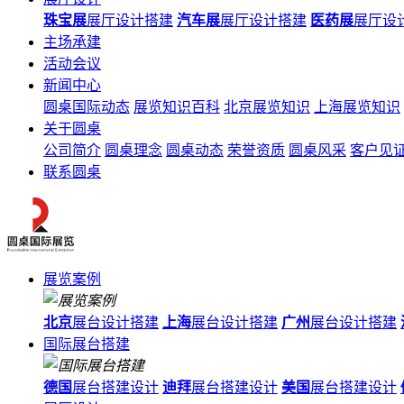
珠宝展
展厅设计搭建
汽车展
展厅设计搭建
医药展
展厅设
主场承建
活动会议
新闻中心
圆桌国际动态
展览知识百科
北京展览知识
上海展览知识
关于圆桌
公司简介
圆桌理念
圆桌动态
荣誉资质
圆桌风采
客户见
联系圆桌
展览案例
北京
展台设计搭建
上海
展台设计搭建
广州
展台设计搭建
国际展台搭建
德国
展台搭建设计
迪拜
展台搭建设计
美国
展台搭建设计