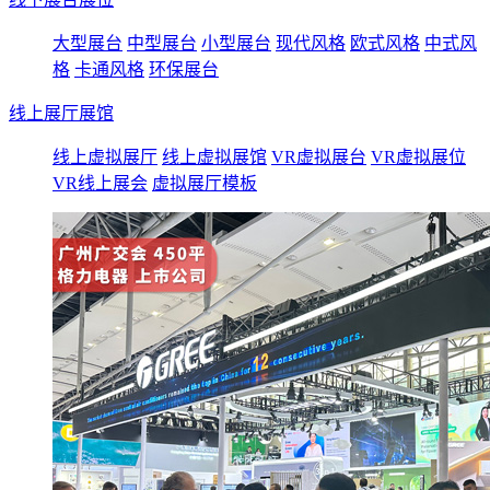
大型展台
中型展台
小型展台
现代风格
欧式风格
中式风
格
卡通风格
环保展台
线上展厅展馆
线上虚拟展厅
线上虚拟展馆
VR虚拟展台
VR虚拟展位
VR线上展会
虚拟展厅模板