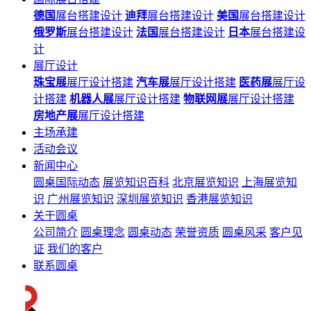
德国
展台搭建设计
迪拜
展台搭建设计
美国
展台搭建设计
俄罗斯
展台搭建设计
法国
展台搭建设计
日本
展台搭建设
计
展厅设计
珠宝展
展厅设计搭建
汽车展
展厅设计搭建
医药展
展厅设
计搭建
机器人展
展厅设计搭建
物联网展
展厅设计搭建
房地产展
展厅设计搭建
主场承建
活动会议
新闻中心
圆桌国际动态
展览知识百科
北京展览知识
上海展览知
识
广州展览知识
深圳展览知识
香港展览知识
关于圆桌
公司简介
圆桌理念
圆桌动态
荣誉资质
圆桌风采
客户见
证
我们的客户
联系圆桌