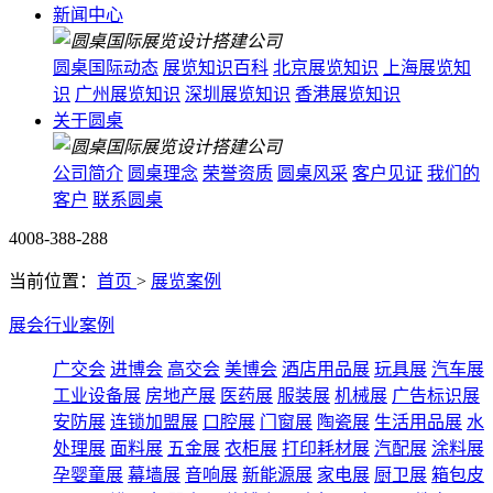
新闻中心
圆桌国际动态
展览知识百科
北京展览知识
上海展览知
识
广州展览知识
深圳展览知识
香港展览知识
关于圆桌
公司简介
圆桌理念
荣誉资质
圆桌风采
客户见证
我们的
客户
联系圆桌
4008-388-288
当前位置：
首页
>
展览案例
展会行业案例
广交会
进博会
高交会
美博会
酒店用品展
玩具展
汽车展
工业设备展
房地产展
医药展
服装展
机械展
广告标识展
安防展
连锁加盟展
口腔展
门窗展
陶瓷展
生活用品展
水
处理展
面料展
五金展
衣柜展
打印耗材展
汽配展
涂料展
孕婴童展
幕墙展
音响展
新能源展
家电展
厨卫展
箱包皮