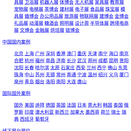
具展
卫浴展
机器人展
体博会
无人机展
家具展
教育展
宠物展
电梯展
茶博会
建材展
电子展
食品展
珠宝展
模
具展
婚博会
办公用品展
旅游展
物联网展
建博会
金博会
礼品展
动漫展
糖酒会
照明展
设计周
半导体展
跨境电商
展
文博会
金融展
烘培展
链博会
中国国内案例
北京
上海
广州
深圳
香港
澳门
重庆
天津
南宁
海口
南京
合肥
杭州
福州
南昌
济南
长沙
武汉
郑州
成都
昆明
贵阳
沈阳
长春
哈尔滨
太原
石家庄
西安
兰州
西宁
佛山
东莞
珠海
中山
苏州
无锡
常州
南通
宁波
温州
绍兴
义乌
厦门
泉州
青岛
烟台
洛阳
南阳
大连
唐山
国际国外案例
国外
美国
迪拜
德国
英国
法国
日本
意大利
韩国
泰国
俄
罗斯
印度
澳大利亚
新西兰
加拿大
墨西哥
荷兰
瑞士
瑞
典
西班牙
葡萄牙
线下展台展位