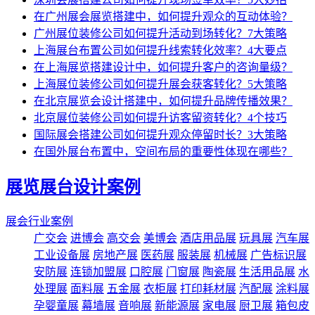
在广州展会展览搭建中，如何提升观众的互动体验？
广州展位装修公司如何提升活动到场转化？7大策略
上海展台布置公司如何提升线索转化效率？4大要点
在上海展览搭建设计中，如何提升客户的咨询量级？
上海展位装修公司如何提升展会获客转化？5大策略
在北京展览会设计搭建中，如何提升品牌传播效果？
北京展位装修公司如何提升访客留资转化？4个技巧
国际展会搭建公司如何提升观众停留时长？3大策略
在国外展台布置中，空间布局的重要性体现在哪些？
展览展台设计案例
展会行业案例
广交会
进博会
高交会
美博会
酒店用品展
玩具展
汽车展
工业设备展
房地产展
医药展
服装展
机械展
广告标识展
安防展
连锁加盟展
口腔展
门窗展
陶瓷展
生活用品展
水
处理展
面料展
五金展
衣柜展
打印耗材展
汽配展
涂料展
孕婴童展
幕墙展
音响展
新能源展
家电展
厨卫展
箱包皮