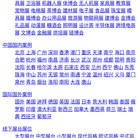
具展
卫浴展
机器人展
体博会
无人机展
家具展
教育展
宠物展
电梯展
茶博会
建材展
电子展
食品展
珠宝展
模
具展
婚博会
办公用品展
旅游展
物联网展
建博会
金博会
礼品展
动漫展
糖酒会
照明展
设计周
半导体展
跨境电商
展
文博会
金融展
烘培展
链博会
中国国内案例
北京
上海
广州
深圳
香港
澳门
重庆
天津
南宁
海口
南京
合肥
杭州
福州
南昌
济南
长沙
武汉
郑州
成都
昆明
贵阳
沈阳
长春
哈尔滨
太原
石家庄
西安
兰州
西宁
佛山
东莞
珠海
中山
苏州
无锡
常州
南通
宁波
温州
绍兴
义乌
厦门
泉州
青岛
烟台
洛阳
南阳
大连
唐山
国际国外案例
国外
美国
迪拜
德国
英国
法国
日本
意大利
韩国
泰国
俄
罗斯
印度
澳大利亚
新西兰
加拿大
墨西哥
荷兰
瑞士
瑞
典
西班牙
葡萄牙
线下展台展位
大型展台
中型展台
小型展台
现代风格
欧式风格
中式风