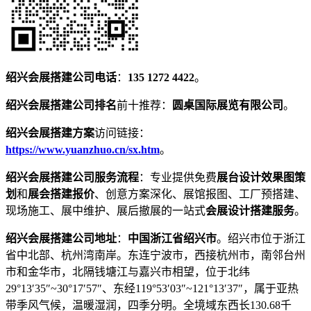
绍兴会展搭建公司电话
：
135 1272 4422
。
绍兴会展搭建公司排名
前十推荐：
圆桌国际展览有限公司
。
绍兴会展搭建方案
访问链接：
https://www.yuanzhuo.cn/sx.htm
。
绍兴会展搭建公司服务流程
：专业提供免费
展台设计效果图策
划
和
展会搭建报价
、创意方案深化、展馆报图、工厂预搭建、
现场施工、展中维护、展后撤展的一站式
会展设计搭建服务
。
绍兴会展搭建公司地址
：
中国浙江省绍兴市
。绍兴市位于浙江
省中北部、杭州湾南岸。东连宁波市，西接杭州市，南邻台州
市和金华市，北隔钱塘江与嘉兴市相望，位于北纬
29°13′35″~30°17′57″、东经119°53′03″~121°13′37″，属于亚热
带季风气候，温暖湿润，四季分明。全境域东西长130.68千