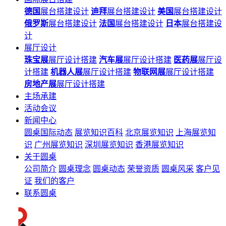
德国
展台搭建设计
迪拜
展台搭建设计
美国
展台搭建设计
俄罗斯
展台搭建设计
法国
展台搭建设计
日本
展台搭建设
计
展厅设计
珠宝展
展厅设计搭建
汽车展
展厅设计搭建
医药展
展厅设
计搭建
机器人展
展厅设计搭建
物联网展
展厅设计搭建
房地产展
展厅设计搭建
主场承建
活动会议
新闻中心
圆桌国际动态
展览知识百科
北京展览知识
上海展览知
识
广州展览知识
深圳展览知识
香港展览知识
关于圆桌
公司简介
圆桌理念
圆桌动态
荣誉资质
圆桌风采
客户见
证
我们的客户
联系圆桌