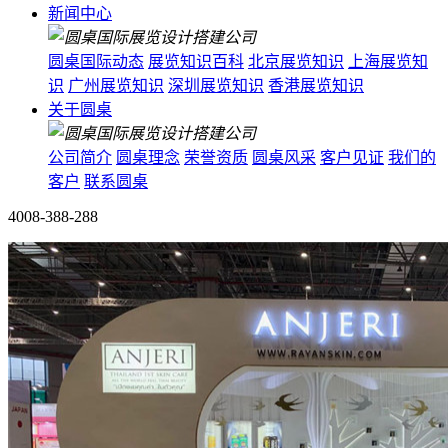
新闻中心
圆桌国际动态
展览知识百科
北京展览知识
上海展览知
识
广州展览知识
深圳展览知识
香港展览知识
关于圆桌
公司简介
圆桌理念
荣誉资质
圆桌风采
客户见证
我们的
客户
联系圆桌
4008-388-288