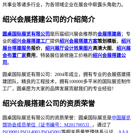
共事业等诸多行业，为各领域企业在展会中崭露头角助力。
绍兴会展搭建公司的介绍简介
圆桌国际展览有限公司
是历届绍兴展会推荐的
会展搭建商
；专
业的
绍兴会展搭建工厂
提供
绍兴会展搭建方案
策划模板
，
绍兴
展台搭建服务
报价
，
绍兴展厅设计效果图片
高清大图
，
绍兴展
会布置厂家
费用
，特装展位装修施工价格的
绍兴会展搭建公
司
。
圆桌国际展览有限公司：2004年成立，拥有专业的会展搭建搭
建团队，精良的工程技术，拥有100000多平米的国际展览制作
工厂，圆桌愿为大家的品牌发展贡献我们的专业经验！
绍兴会展搭建公司的资质荣誉
圆桌国际展览有限公司的资质荣誉：圆桌国际展览是
中国展览
馆协会成员单位（证书编号：M20170053）
，通过了
ISO9001
/
ISO14001
/
ISO45001
等相关质量管理体系认证、
AAA