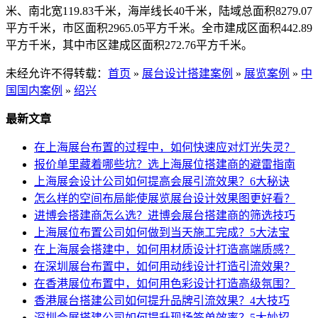
米、南北宽119.83千米，海岸线长40千米，陆域总面积8279.07
平方千米，市区面积2965.05平方千米。全市建成区面积442.89
平方千米，其中市区建成区面积272.76平方千米。
未经允许不得转载：
首页
»
展台设计搭建案例
»
展览案例
»
中
国国内案例
»
绍兴
最新文章
在上海展台布置的过程中，如何快速应对灯光失灵？
报价单里藏着哪些坑？选上海展位搭建商的避雷指南
上海展会设计公司如何提高会展引流效果？6大秘诀
怎么样的空间布局能使展览展台设计效果图更好看？
进博会搭建商怎么选？进博会展台搭建商的筛选技巧
上海展位布置公司如何做到当天施工完成？5大法宝
在上海展会搭建中，如何用材质设计打造高端质感？
在深圳展台布置中，如何用动线设计打造引流效果？
在香港展位布置中，如何用色彩设计打造高级氛围？
香港展台搭建公司如何提升品牌引流效果？4大技巧
深圳会展搭建公司如何提升现场签单效率？5大妙招