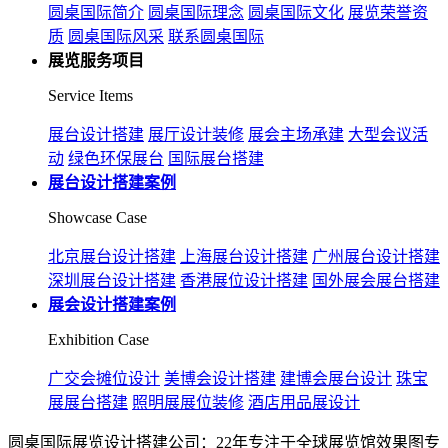
圆桌国际简介
圆桌国际理念
圆桌国际文化
展览荣誉资
质
圆桌国际风采
联系圆桌国际
展览服务项目
Service Items
展台设计搭建
展厅设计装修
展会主场承建
大型会议活
动
绿色环保展台
国际展台搭建
展台设计搭建案例
Showcase Case
北京展台设计搭建
上海展台设计搭建
广州展台设计搭建
深圳展台设计搭建
香港展位设计搭建
国外展会展台搭建
展会设计搭建案例
Exhibition Case
广交会摊位设计
美博会设计搭建
建博会展台设计
珠宝
展展台搭建
照明展展位装修
酒店用品展设计
圆桌国际展览设计搭建公司：22年专注于全球展览馆效果图专