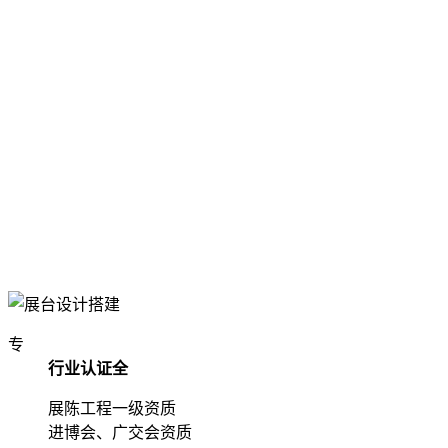
专
行业认证全
展陈工程一级资质
进博会、广交会资质