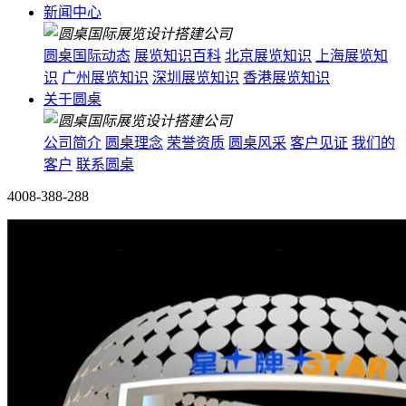
新闻中心
圆桌国际动态
展览知识百科
北京展览知识
上海展览知
识
广州展览知识
深圳展览知识
香港展览知识
关于圆桌
公司简介
圆桌理念
荣誉资质
圆桌风采
客户见证
我们的
客户
联系圆桌
4008-388-288