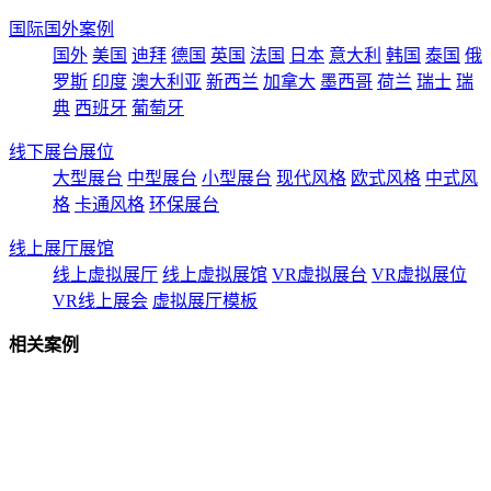
国际国外案例
国外
美国
迪拜
德国
英国
法国
日本
意大利
韩国
泰国
俄
罗斯
印度
澳大利亚
新西兰
加拿大
墨西哥
荷兰
瑞士
瑞
典
西班牙
葡萄牙
线下展台展位
大型展台
中型展台
小型展台
现代风格
欧式风格
中式风
格
卡通风格
环保展台
线上展厅展馆
线上虚拟展厅
线上虚拟展馆
VR虚拟展台
VR虚拟展位
VR线上展会
虚拟展厅模板
相关案例