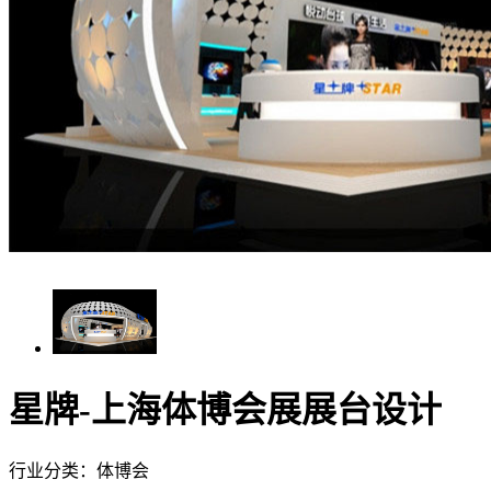
星牌-上海体博会展展台设计
行业分类：体博会