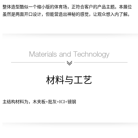
整体造型酷似一个缩小版的体育场，正符合客户的产品主题。本展位
虽然是两面开口设计，但能营造出神秘的感觉，让观众想入内了解。
材料与工艺
主结构材料为，木夹板+批灰+ICI+镜钢