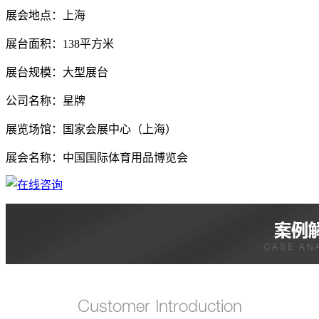
展会地点：上海
展台面积：138平方米
展台规模：大型展台
公司名称：星牌
展览场馆：国家会展中心（上海）
展会名称：中国国际体育用品博览会